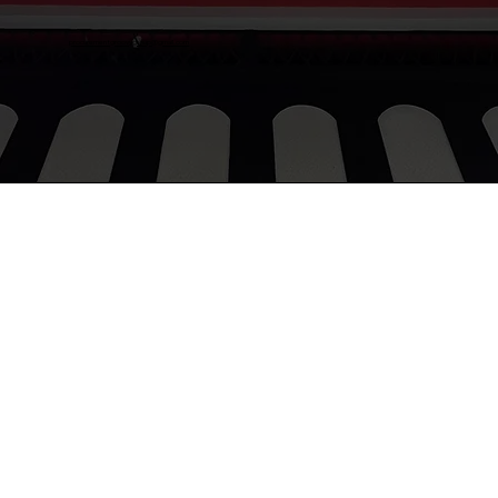
procurementgroovygroup@gmail.com