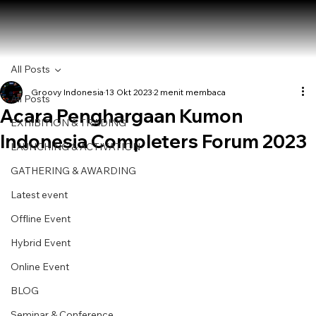
All Posts
Groovy Indonesia
13 Okt 2023
2 menit membaca
All Posts
Acara Penghargaan Kumon
EXHIBITION & TRADING
Indonesia Completers Forum 2023
LAUNCHING & ACTIVATION
GATHERING & AWARDING
Latest event
Offline Event
Hybrid Event
Online Event
BLOG
Seminar & Conference