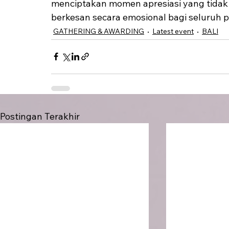
menciptakan momen apresiasi yang tidak h
berkesan secara emosional bagi seluruh p
GATHERING & AWARDING
Latest event
BALI
Postingan Terakhir