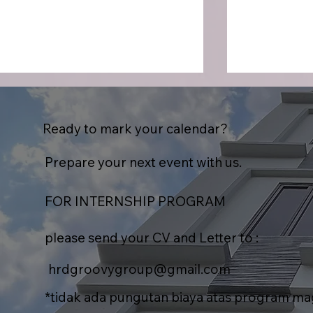
Ready to mark your calendar?
Prepare your next event with us.
FOR INTERNSHIP PROGRAM
Genki Moko Moko
ABB ELDS 
Ichimatsu : Hadirkan Varian
Sinergi Mel
please send your CV and Letter to :
Terbaru dengan Teknologi
Tahunan
Jepang
hrdgroovygroup@gmail.com
*tidak ada pungutan biaya atas program m