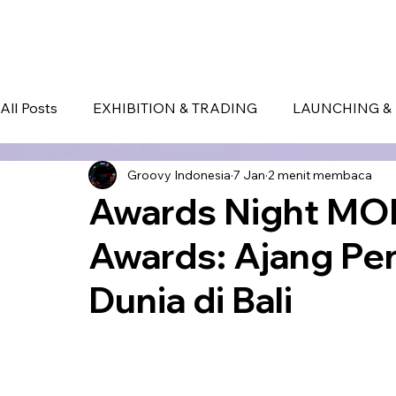
HOME
EVENT IN BALI
S
All Posts
EXHIBITION & TRADING
LAUNCHING & 
Groovy Indonesia
7 Jan
2 menit membaca
BLOG
Seminar & Conference
BALI
bali
Awards Night MO
Awards: Ajang Pe
Dunia di Bali