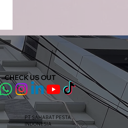
CHECK US OUT
t
PT SAHABAT PESTA
INDONESIA​