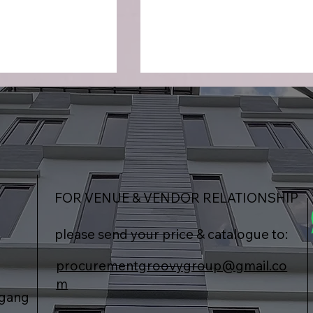
FOR VENUE & VENDOR RELATIONSHIP
: Memperkuat
ABB Goes to Sumba x
alui Konferensi
Happy Hearts Indonesia :
please send your price & catalogue to:
Akses Air Bersih untuk
Lingkungan Belajar Seha
procurementgroovygroup@gmail.co
m
agang