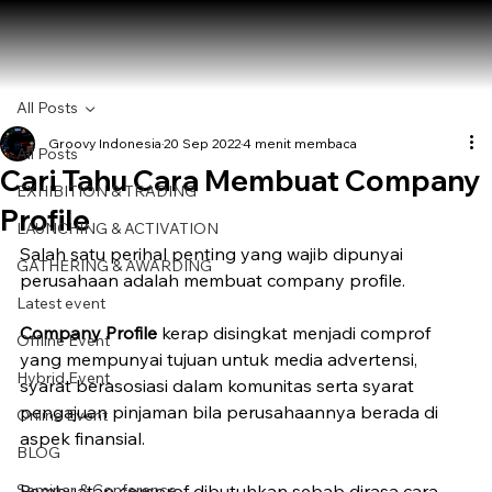
All Posts
Groovy Indonesia
20 Sep 2022
4 menit membaca
All Posts
Cari Tahu Cara Membuat Company
EXHIBITION & TRADING
Profile
LAUNCHING & ACTIVATION
Salah satu perihal penting yang wajib dipunyai 
GATHERING & AWARDING
perusahaan adalah membuat company profile. 
Latest event
Company Profile
 kerap disingkat menjadi comprof 
Offline Event
yang mempunyai tujuan untuk media advertensi, 
Hybrid Event
syarat berasosiasi dalam komunitas serta syarat 
pengajuan pinjaman bila perusahaannya berada di 
Online Event
aspek finansial. 
BLOG
Seminar & Conference
Pembuatan comprof dibutuhkan sebab dirasa cara 