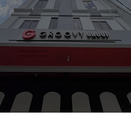
FOR VENUE & VENDOR RELATIONSHIP
please send your price & catalogue to:
procurementgroovygroup@gmail.com