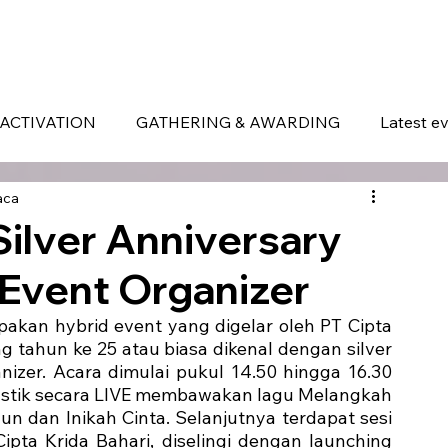
ERVICES
WHAT MAKES US DIFFERENT
PORTOFOLIO
LATEST EVENTS
ACTIVATION
GATHERING & AWARDING
Latest e
aca
ilver Anniversary
 Event Organizer
akan hybrid event yang digelar oleh PT Cipta 
 tahun ke 25 atau biasa dikenal dengan silver 
zer. Acara dimulai pukul 14.50 hingga 16.30 
ustik secara LIVE membawakan lagu Melangkah 
un dan Inikah Cinta. Selanjutnya terdapat sesi 
ipta Krida Bahari, diselingi dengan launching 