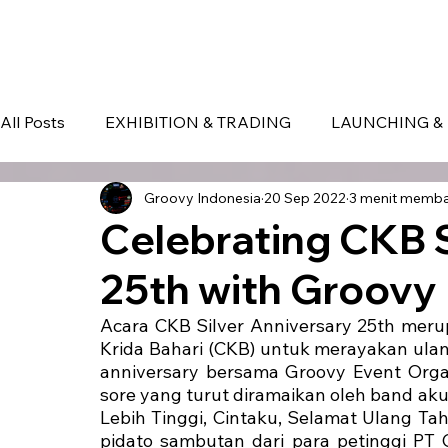
HOME
EVENT IN BALI
S
All Posts
EXHIBITION & TRADING
LAUNCHING & 
Groovy Indonesia
20 Sep 2022
3 menit memb
BLOG
Seminar & Conference
BALI
bali
Celebrating CKB S
25th with Groovy
Acara CKB Silver Anniversary 25th merup
Krida Bahari (CKB) untuk merayakan ulang
anniversary bersama Groovy Event Organi
sore yang turut diramaikan oleh band ak
Lebih Tinggi, Cintaku, Selamat Ulang Tah
pidato sambutan dari para petinggi PT C