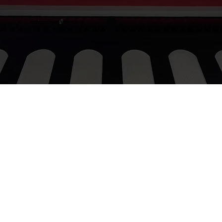
procurementgroovygroup@gmail.com