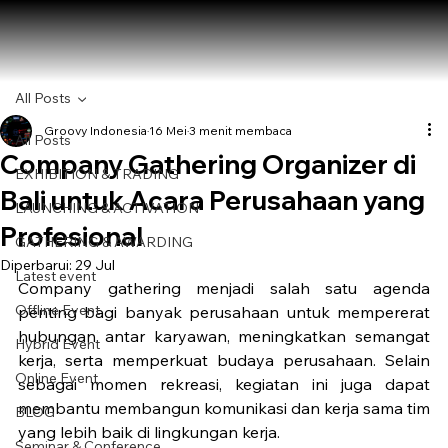
All Posts
Groovy Indonesia
16 Mei
3 menit membaca
All Posts
Company Gathering Organizer di
EXHIBITION & TRADING
Bali untuk Acara Perusahaan yang
LAUNCHING & ACTIVATION
Profesional
GATHERING & AWARDING
Diperbarui:
29 Jul
Latest event
Company gathering menjadi salah satu agenda 
Offline Event
penting bagi banyak perusahaan untuk mempererat 
hubungan antar karyawan, meningkatkan semangat 
Hybrid Event
kerja, serta memperkuat budaya perusahaan. Selain 
Online Event
sebagai momen rekreasi, kegiatan ini juga dapat 
membantu membangun komunikasi dan kerja sama tim 
BLOG
yang lebih baik di lingkungan kerja.
Seminar & Conference