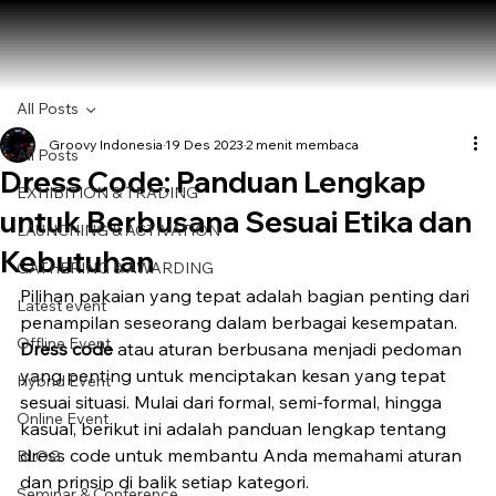
All Posts
Groovy Indonesia
19 Des 2023
2 menit membaca
All Posts
Dress Code: Panduan Lengkap
EXHIBITION & TRADING
untuk Berbusana Sesuai Etika dan
LAUNCHING & ACTIVATION
Kebutuhan
GATHERING & AWARDING
Pilihan pakaian yang tepat adalah bagian penting dari 
Latest event
penampilan seseorang dalam berbagai kesempatan. 
Offline Event
Dress code
 atau aturan berbusana menjadi pedoman 
yang penting untuk menciptakan kesan yang tepat 
Hybrid Event
sesuai situasi. Mulai dari formal, semi-formal, hingga 
Online Event
kasual, berikut ini adalah panduan lengkap tentang 
dress code untuk membantu Anda memahami aturan 
BLOG
dan prinsip di balik setiap kategori.
Seminar & Conference