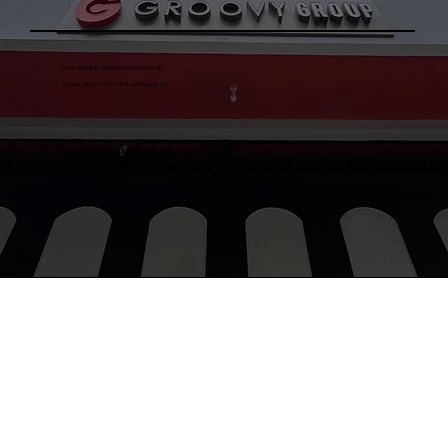
FOR VENUE & VENDOR RELATIONSHIP
please send your price & catalogue to:
procurementgroovygroup@gmail.com