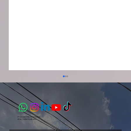
PT SAHABAT PESTA INDONESIA​
email :
ho@groovygroup.id