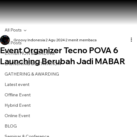
All Posts
Groovy Indonesia
2 Agu 2024
2 menit membaca
All Posts
Event Organizer Tecno POVA 6
EXHIBITION & TRADING
Launching Berubah Jadi MABAR
LAUNCHING & ACTIVATION
GATHERING & AWARDING
Latest event
Offline Event
Hybrid Event
Online Event
BLOG
Seminar & Conference