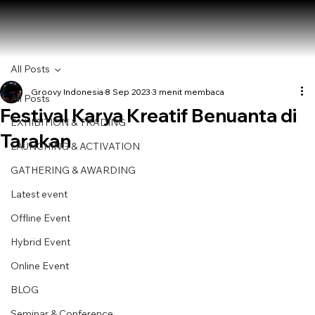
All Posts
Groovy Indonesia
8 Sep 2023
3 menit membaca
All Posts
Festival Karya Kreatif Benuanta di
EXHIBITION & TRADING
Tarakan
LAUNCHING & ACTIVATION
GATHERING & AWARDING
Latest event
Offline Event
Hybrid Event
Online Event
BLOG
Seminar & Conference