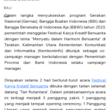
BALI
Dalam rangka menyukseskan program Gerakan 
bali
Nasional (Gernas), Bangga Buatan Indonesia (BBI) dan 
Bangga Berwisata di Indonesia Aja (BBWI) tahun 2023, 
pemerintah menggelar Festival Karya Kreatif Benuanta 
dengan tema “Menyatu dalam Harmoni Benuanta” di 
Tarakan, Kalimantan Utara. Kementerian Komunikasi 
dan Informatika (Kemkominfo) ditunjuk sebagai co-
campaign manager berkolaborasi dengan Pemerintah 
Provinsi dan Bank Indonesia selaku campaign 
manager. 
Dirayakan selama 2 hari berturut-turut acara 
Festival 
Karya Kreatif Benuanta
 dibuka dengan tarian selamat 
datang "Tari Rutantara". Dalam pelaksanaannya acara 
ini terbagi menjadi 3 panggung yakni, 1 panggung 
yang menjadi tempat opening ceremony, 1 Panggung 
Literasi yang menjadi tempat penyampaian materi 