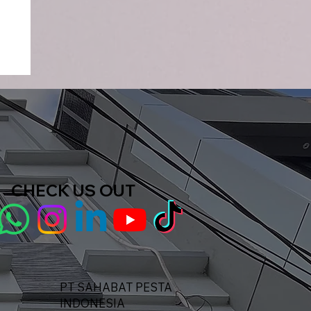
CHECK US OUT
PT SAHABAT PESTA
INDONESIA​