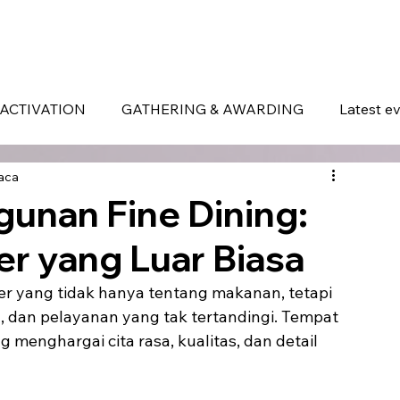
ERVICES
WHAT MAKES US DIFFERENT
PORTOFOLIO
LATEST EVENTS
ACTIVATION
GATHERING & AWARDING
Latest e
aca
unan Fine Dining:
r yang Luar Biasa
r yang tidak hanya tentang makanan, tetapi 
dan pelayanan yang tak tertandingi. Tempat 
 menghargai cita rasa, kualitas, dan detail 