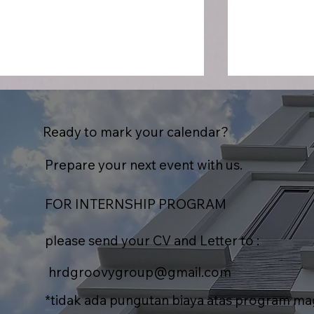
Ready to mark your calendar?
Prepare your next event with us.
FOR INTERNSHIP PROGRAM
Gathering Indoor vs
Rundown 
Outdoor: Mana yang Lebih
Gathering:
please send your CV and Letter to :
Cocok untuk Company
Menyusun 
Gathering?
yang Efekt
hrdgroovygroup@gmail.com
*tidak ada pungutan biaya atas program m