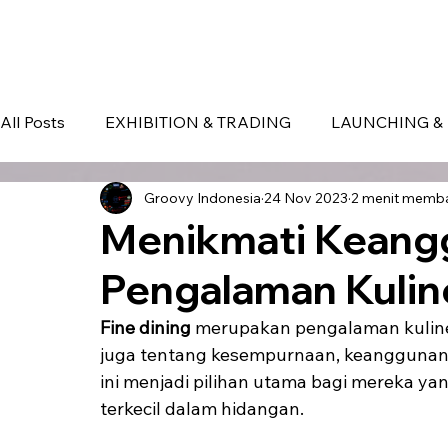
HOME
EVENT IN BALI
S
All Posts
EXHIBITION & TRADING
LAUNCHING & 
Groovy Indonesia
24 Nov 2023
2 menit memb
BLOG
Seminar & Conference
BALI
bali
Menikmati Keangg
Pengalaman Kuline
Fine dining
 merupakan pengalaman kuline
juga tentang kesempurnaan, keanggunan, 
ini menjadi pilihan utama bagi mereka yang
terkecil dalam hidangan.