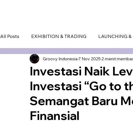
HOME
EVENT IN BALI
S
All Posts
EXHIBITION & TRADING
LAUNCHING & 
Groovy Indonesia
7 Nov 2025
2 menit memba
BLOG
Seminar & Conference
BALI
bali
Investasi Naik Le
Investasi “Go to 
Semangat Baru M
Finansial