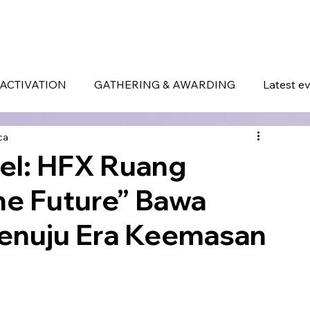
ERVICES
WHAT MAKES US DIFFERENT
PORTOFOLIO
LATEST EVENTS
ACTIVATION
GATHERING & AWARDING
Latest e
ca
vel: HFX Ruang
the Future” Bawa
enuju Era Keemasan