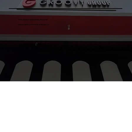
FOR VENUE & VENDOR RELATIONSHIP
please send your price & catalogue to:
procurementgroovygroup@gmail.com