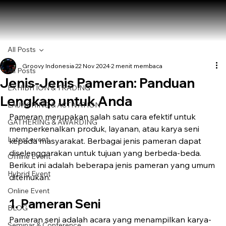
All Posts
Groovy Indonesia
22 Nov 2024
2 menit membaca
All Posts
Jenis-Jenis Pameran: Panduan
EXHIBITION & TRADING
Lengkap untuk Anda
LAUNCHING & ACTIVATION
Pameran merupakan salah satu cara efektif untuk 
GATHERING & AWARDING
memperkenalkan produk, layanan, atau karya seni 
Latest event
kepada masyarakat. Berbagai jenis pameran dapat 
diselenggarakan untuk tujuan yang berbeda-beda. 
Offline Event
Berikut ini adalah beberapa jenis pameran yang umum 
Hybrid Event
ditemukan:
Online Event
1. Pameran Seni
BLOG
Pameran seni adalah acara yang menampilkan karya-
Seminar & Conference