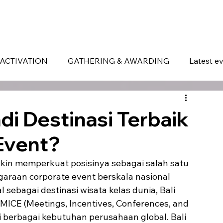
ERVICES
WHAT MAKES US DIFFERENT
PORTOFOLIO
LATEST EVENTS
ACTIVATION
GATHERING & AWARDING
Latest e
di Destinasi Terbaik
Event?
akin memperkuat posisinya sebagai salah satu 
garaan corporate event berskala nasional 
sebagai destinasi wisata kelas dunia, Bali 
MICE (Meetings, Incentives, Conferences, and 
berbagai kebutuhan perusahaan global. Bali 