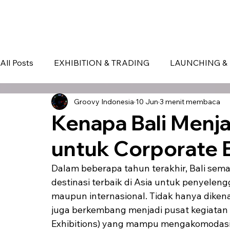
HOME
EVENT IN BALI
S
All Posts
EXHIBITION & TRADING
LAUNCHING & 
Groovy Indonesia
10 Jun
3 menit membaca
BLOG
Seminar & Conference
BALI
bali
Kenapa Bali Menja
untuk Corporate 
Dalam beberapa tahun terakhir, Bali sem
destinasi terbaik di Asia untuk penyeleng
maupun internasional. Tidak hanya dikenal 
juga berkembang menjadi pusat kegiatan 
Exhibitions) yang mampu mengakomodasi 