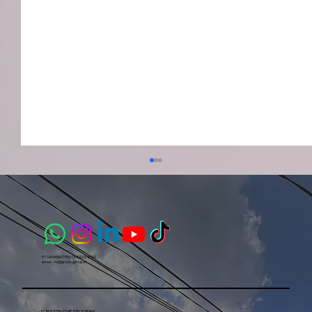
PT SAHABAT PESTA INDONESIA​
email :
ho@groovygroup.id
FOR INTERNSHIP PROGRAM