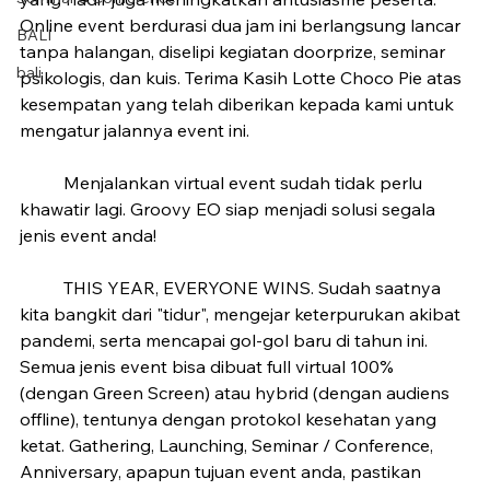
Online event berdurasi dua jam ini berlangsung lancar 
BALI
tanpa halangan, diselipi kegiatan doorprize, seminar 
bali
psikologis, dan kuis. Terima Kasih Lotte Choco Pie atas 
kesempatan yang telah diberikan kepada kami untuk 
mengatur jalannya event ini. 
	Menjalankan virtual event sudah tidak perlu 
khawatir lagi. Groovy EO siap menjadi solusi segala 
jenis event anda!	
	THIS YEAR, EVERYONE WINS. Sudah saatnya 
kita bangkit dari "tidur", mengejar keterpurukan akibat 
pandemi, serta mencapai gol-gol baru di tahun ini. 
Semua jenis event bisa dibuat full virtual 100% 
(dengan Green Screen) atau hybrid (dengan audiens 
offline), tentunya dengan protokol kesehatan yang 
ketat. Gathering, Launching, Seminar / Conference, 
Anniversary, apapun tujuan event anda, pastikan 