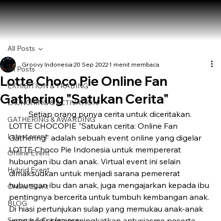
All Posts
Groovy Indonesia
20 Sep 2022
1 menit membaca
All Posts
Lotte Choco Pie Online Fan
EXHIBITION & TRADING
Gathering "Satukan Cerita"
LAUNCHING & ACTIVATION
	Setiap orang punya cerita untuk diceritakan. 
GATHERING & AWARDING
LOTTE CHOCOPIE "Satukan cerita: Online Fan 
Latest event
Gathering" adalah sebuah event online yang digelar 
LOTTE Choco Pie Indonesia untuk mempererat 
Offline Event
hubungan ibu dan anak. Virtual event ini selain 
Hybrid Event
dimaksudkan untuk menjadi sarana pemererat 
hubungan ibu dan anak, juga mengajarkan kepada ibu 
Online Event
pentingnya bercerita untuk tumbuh kembangan anak. 
BLOG
Di hiasi pertunjukan sulap yang memukau anak-anak 
Seminar & Conference
yang hadir juga meningkatkan antusiasme peserta. 