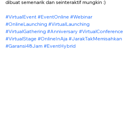
dibuat semenarik dan seinteraktif mungkin :)
#VirtualEvent
#EventOnline
#Webinar
#OnlineLaunching
#VirtualLaunching
#VirtualGathering
#Anniversary
#VirtualConference
#VirtualStage
#OnlineInAja
#JarakTakMemisahkan
#Garansi48Jam
#EventHybrid