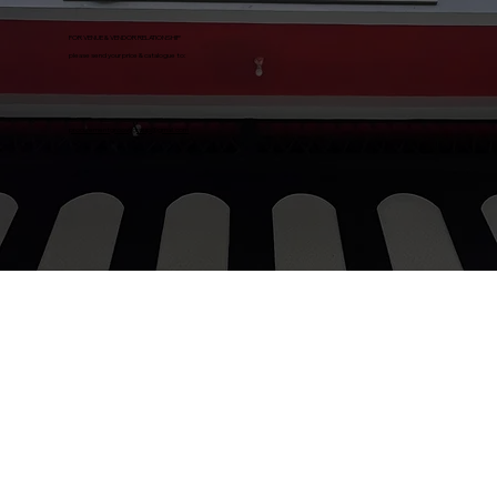
FOR VENUE & VENDOR RELATIONSHIP
please send your price & catalogue to:
procurementgroovygroup@gmail.com