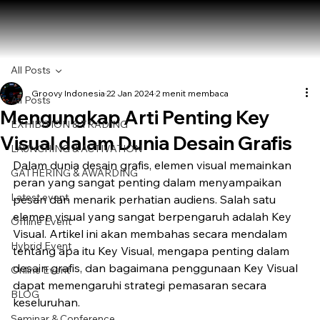
All Posts
Groovy Indonesia
22 Jan 2024
2 menit membaca
All Posts
Mengungkap Arti Penting Key
EXHIBITION & TRADING
Visual dalam Dunia Desain Grafis
LAUNCHING & ACTIVATION
Dalam dunia desain grafis, elemen visual memainkan 
GATHERING & AWARDING
peran yang sangat penting dalam menyampaikan 
Latest event
pesan dan menarik perhatian audiens. Salah satu 
elemen visual yang sangat berpengaruh adalah Key 
Offline Event
Visual. Artikel ini akan membahas secara mendalam 
Hybrid Event
tentang apa itu Key Visual, mengapa penting dalam 
desain grafis, dan bagaimana penggunaan Key Visual 
Online Event
dapat memengaruhi strategi pemasaran secara 
BLOG
keseluruhan.
Seminar & Conference