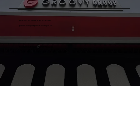
FOR VENUE & VENDOR RELATIONSHIP
please send your price & catalogue to:
procurementgroovygroup@gmail.com