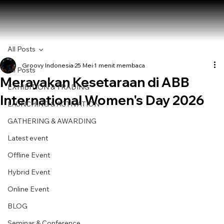
All Posts
Groovy Indonesia
25 Mei
1 menit membaca
All Posts
Merayakan Kesetaraan di ABB
EXHIBITION & TRADING
International Women's Day 2026
LAUNCHING & ACTIVATION
GATHERING & AWARDING
Latest event
Offline Event
Hybrid Event
Online Event
BLOG
Seminar & Conference