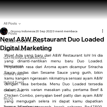
All Posts
Groovy Indonesia
20 Sep 2022
3 menit membaca
All Posts
New! A&W Restaurant Duo Loaded
EXHIBITION & TRADING
Digital Marketing
LAUNCHING & ACTIVATION
Wow! Ada yang baru dari A&W Restaurant loh! Ini dia 
GATHERING & AWARDING
yang dinanti-nantikan menu baru Duo Loaded. 
Latest event
Perpaduan rasa dari Aroma ayam dicampur Sriracha 
Sauce pedas dan Sesame Sauce yang gurih, bikin 
Offline Event
kamu kangen ngerasain nikmatnya sensasi ayam A&W 
Hybrid Event
dengan rasa berbeda. Menu Duo Loaded tersedia 
dalam 3 jenis varian masakan yaitu, pertama Beef & 
Online Event
Chicken Combo, penyajian beef patty dan ayam A&W 
BLOG
yang mengugah selera ini dapat kamu dapatkan 
Seminar & Conference
hanya dengan merogoh kocek seharga Rp47.500. 