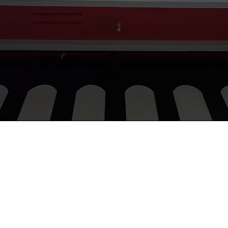
FOR VENUE & VENDOR RELATIONSHIP
please send your price & catalogue to:
procurementgroovygroup@gmail.com