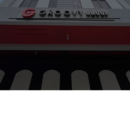
FOR VENUE & VENDOR RELATIONSHIP
please send your price & catalogue to:
procurementgroovygroup@gmail.com