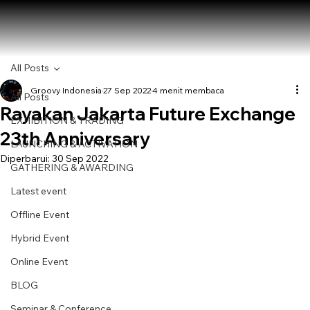
All Posts
Groovy Indonesia
27 Sep 2022
4 menit membaca
All Posts
Rayakan Jakarta Future Exchange
EXHIBITION & TRADING
23th Anniversary
LAUNCHING & ACTIVATION
Diperbarui:
30 Sep 2022
GATHERING & AWARDING
Latest event
Offline Event
Hybrid Event
Online Event
BLOG
Seminar & Conference