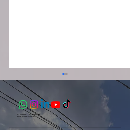
PT SAHABAT PESTA INDONESIA​
email :
ho@groovygroup.id