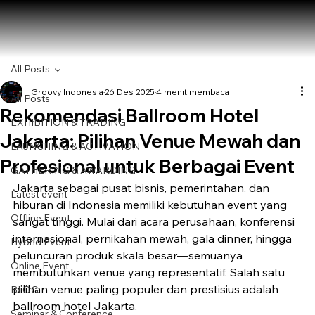
All Posts
Groovy Indonesia
26 Des 2025
4 menit membaca
All Posts
Rekomendasi Ballroom Hotel
EXHIBITION & TRADING
Jakarta: Pilihan Venue Mewah dan
LAUNCHING & ACTIVATION
Profesional untuk Berbagai Event
GATHERING & AWARDING
Jakarta sebagai pusat bisnis, pemerintahan, dan 
Latest event
hiburan di Indonesia memiliki kebutuhan event yang 
Offline Event
sangat tinggi. Mulai dari acara perusahaan, konferensi 
internasional, pernikahan mewah, gala dinner, hingga 
Hybrid Event
peluncuran produk skala besar—semuanya 
Online Event
membutuhkan venue yang representatif. Salah satu 
pilihan venue paling populer dan prestisius adalah 
BLOG
ballroom hotel Jakarta.
Seminar & Conference