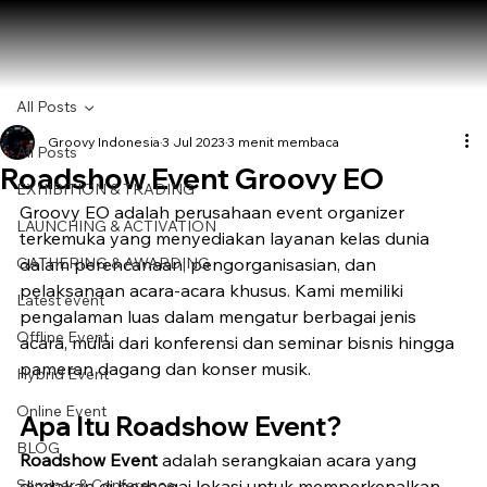
All Posts
Groovy Indonesia
3 Jul 2023
3 menit membaca
All Posts
Roadshow Event Groovy EO
EXHIBITION & TRADING
Groovy EO adalah perusahaan event organizer 
LAUNCHING & ACTIVATION
terkemuka yang menyediakan layanan kelas dunia 
GATHERING & AWARDING
dalam perencanaan, pengorganisasian, dan 
pelaksanaan acara-acara khusus. Kami memiliki 
Latest event
pengalaman luas dalam mengatur berbagai jenis 
Offline Event
acara, mulai dari konferensi dan seminar bisnis hingga 
pameran dagang dan konser musik.
Hybrid Event
Online Event
Apa Itu Roadshow Event?
BLOG
Roadshow Event
 adalah serangkaian acara yang 
Seminar & Conference
diadakan di berbagai lokasi untuk memperkenalkan, 