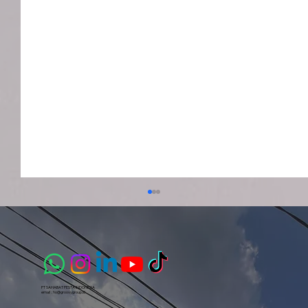
PT SAHABAT PESTA INDONESIA​
email :
ho@groovygroup.id