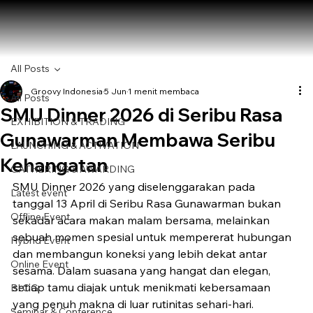
All Posts
Groovy Indonesia
5 Jun
1 menit membaca
All Posts
SMU Dinner 2026 di Seribu Rasa
EXHIBITION & TRADING
Gunawarman Membawa Seribu
LAUNCHING & ACTIVATION
Kehangatan
GATHERING & AWARDING
SMU Dinner 2026 yang diselenggarakan pada 
Latest event
tanggal 13 April di Seribu Rasa Gunawarman bukan 
Offline Event
sekadar acara makan malam bersama, melainkan 
sebuah momen spesial untuk mempererat hubungan 
Hybrid Event
dan membangun koneksi yang lebih dekat antar 
Online Event
sesama. Dalam suasana yang hangat dan elegan, 
setiap tamu diajak untuk menikmati kebersamaan 
BLOG
yang penuh makna di luar rutinitas sehari-hari.
Seminar & Conference