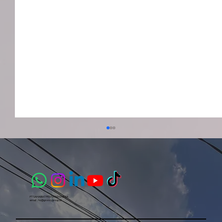
PT SAHABAT PESTA INDONESIA​
email :
ho@groovygroup.id