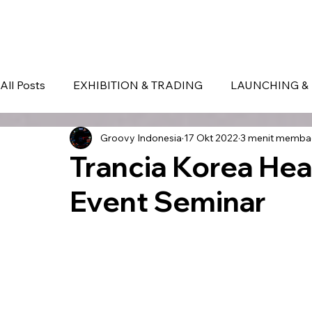
HOME
EVENT IN BALI
S
All Posts
EXHIBITION & TRADING
LAUNCHING & 
Groovy Indonesia
17 Okt 2022
3 menit memba
BLOG
Seminar & Conference
BALI
bali
Trancia Korea Hea
Event Seminar