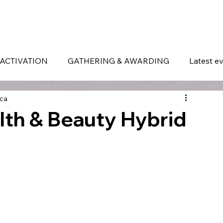
ERVICES
WHAT MAKES US DIFFERENT
PORTOFOLIO
LATEST EVENTS
ACTIVATION
GATHERING & AWARDING
Latest e
ca
lth & Beauty Hybrid