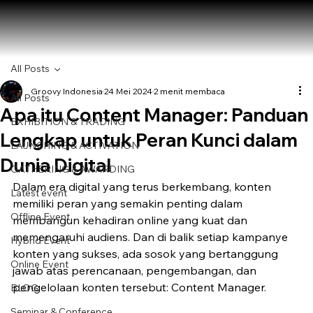
All Posts
Groovy Indonesia
24 Mei 2024
2 menit membaca
All Posts
Apa itu Content Manager: Panduan
EXHIBITION & TRADING
Lengkap untuk Peran Kunci dalam
LAUNCHING & ACTIVATION
Dunia Digital
GATHERING & AWARDING
Dalam era digital yang terus berkembang, konten 
Latest event
memiliki peran yang semakin penting dalam 
Offline Event
membangun kehadiran online yang kuat dan 
memengaruhi audiens. Dan di balik setiap kampanye 
Hybrid Event
konten yang sukses, ada sosok yang bertanggung 
Online Event
jawab atas perencanaan, pengembangan, dan 
pengelolaan konten tersebut: Content Manager.
BLOG
Seminar & Conference