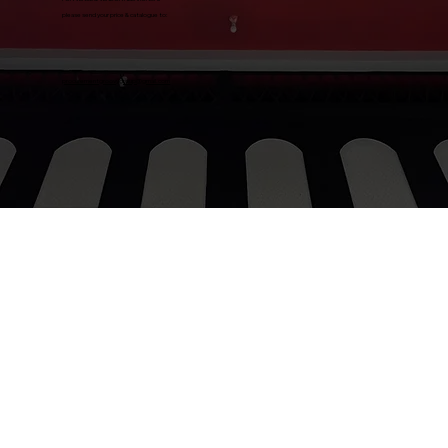
please send your price & catalogue to:
procurementgroovygroup@gmail.com