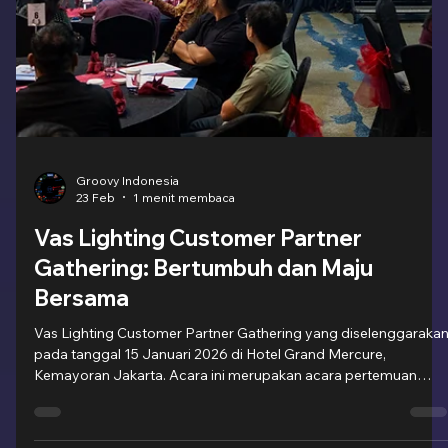
Groovy Indonesia
23 Feb
1 menit membaca
ABB Motion Employee Townhall : Foru
Interaktif Berdiskusi
ABB Motion Employee Townhall hadir sebagai forum interaktif
yang sangat berguna bagi para karyawan. Selain menerima
insights baru yang sangat berharga, forum ini juga menjadi
sebuah momen di mana para karyawan bertukar pikiran dan
pengalaman dengan para petinggi perusahaan. Ruang diskusi
ini menjadi tempat dimana semua orang bisa saling belajar
dengan satu sama lain, dikarenakan pemaparan dan penjelasan
yang baik oleh para pembicara serta karyawan yang interaktif,
forum ini b