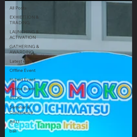
All Posts
EXHIBITION &
TRADING
LAUNCHING &
ACTIVATION
GATHERING &
AWARDING
Latest event
Offline Event
Hybrid Event
Online Event
BLOG
Seminar &
Conference
BALI
bali