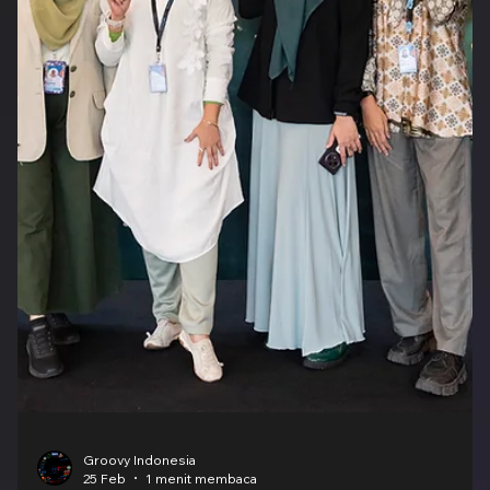
Groovy Indonesia
4 Mar
1 menit membaca
Guangxi Culture and Tourism
Conference 2026: Mempererat
Diplomasi Budaya dan Membuka
Peluang Kerja Sama Pariwisata
Indonesia–Tiongkok di Jakarta
Guangxi Culture and Tourism Conference yang digelar di
Sheraton Gandaria, Jakarta, Kamis (5/2/2026). Acara ini
bertujuan untuk mempromosikan dan memperkuat kerja sama
parawisata dan kebudayaan antara Indonesia dan Tiongkok
dengan menunjukkan budaya dan infrastruktur dari Guangxi.
Mereka menununjukkan keindahan alam, flora dan fauna, suku
suku tradisional, dan hal hal menarik lain yang ada di Guangxi
untuk memperkuat daya tarik mereka agar parawisatawan dari
Indonesia mengunju