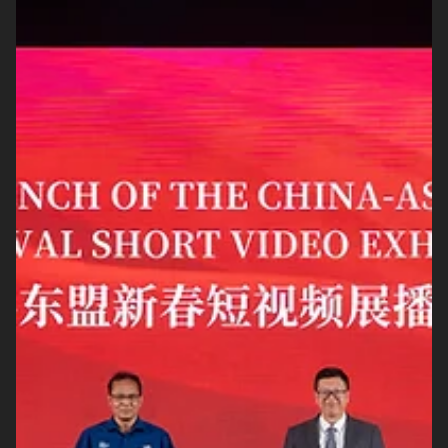
ABB Motion menyelenggarakan program Goes to Campus di
Institut Teknologi Bandung di tanggal 3 sampai 6 Februari 2026
sebagai komitmen mereka untuk mendukung pengembangan
talenta teknik nasional. Program ini menjadi sebuah ruang untuk
berbagi ilmu dan pengalaman seputar teknologi motion, solusi
otomasi industri, dan efisiensi energi dalam elektrifikasi industri
modern. Dengan kolaborasi antara industri dan lembaga
pendidikan, ABB Motion telah menjadi jembatan untuk
menghubukan