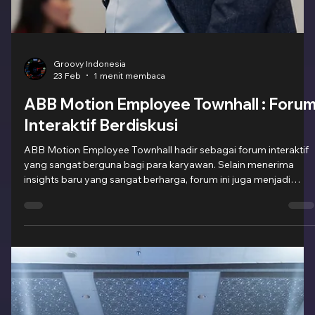
Membangun Generasi Mandiri
KUMON ADS 2026 kembali dengan seminar tahunan mereka
untuk merefleksikan hasil tahun sebelumnya dan menyusun
strategi yang matang untuk mencapai target masa depan.
Bukan sekedar seminar biasa, tetapi seminar spesial ini
bertujuan untuk menyatukan visi dalam membantu siswa - siswi
mencapai potensi maksimal mereka. Para tamu dapat
mendapatkan insight dan pengalaman yang berharga saat
mengikuti seminar ini. Dengan seminar ini, Kumon membangun
dirinya sebagai sebuah metode belaja