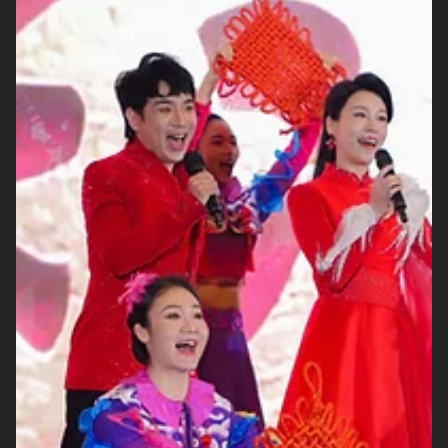
Headquarters: Perayaan Budaya
Tiongkok yang Menyatukan Komunitas
ASEAN
Spring Festival @ ASEAN Headquarters 2026 merupakan
perayaan yang dihadiri oleh lebih dari 200 perwakilan dari
keluarga ASEAN dan mitra eksternal. Acara ini menandakan
pertama kalinya Chinese Spring Festival diadakan di dalam
ASEAN Headquarters. Mempersembahkan pertunjukan budaya
dan pameran asli dari Tiongkok dengan tujuan menampilkan
warisan budaya mereka yang penuh dengan kekayaan budaya
dan tradisi Tahun Baru Imlek bersama dengan negara - negara
anggota ASEAN dan mitra