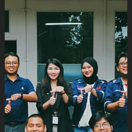
anak-anak. Berangkat dari semangat kolaborasi untuk
memberikan dampak nyata bagi masyarakat, Groovy sebagai
event organizer bersama ABB dan Happy Hearts Indonesia
menghadirkan fasilitas akses air bersih di PAUD Rada Bonnu,
Tambolaka, Sumba Barat Daya, Nusa Tenggara Timur. Inisiatif
ini menjadi bagian dari komitmen bersama dalam mendorong
program keberlanjutan berb