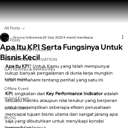
All Posts
Groovy Indonesia
20 Sep 2022
4 menit membaca
All Posts
Apa Itu KPI Serta Fungsinya Untuk
EXHIBITION & TRADING
Bisnis Kecil
LAUNCHING & ACTIVATION
Apa itu KPI
? Untuk Kamu yang telah mempunyai 
GATHERING & AWARDING
cukup banyak pengalaman di dunia kerja mungkin 
Latest event
telah memahami tentang perihal yang satu ini.
Offline Event
KPI
, singkatan dari 
Key Performance Indicator
 adalah 
Hybrid Event
sesuatu matriks ataupun nilai terukur yang berperan 
untuk menampilkan seberapa efisien perusahaan 
Online Event
mencapai tujuan bisnis utama dan sangat jarang apa 
BLOG
saja yang dibutuhkan untuk menyikapi kondisi 
Seminar & Conference
perusahaan.