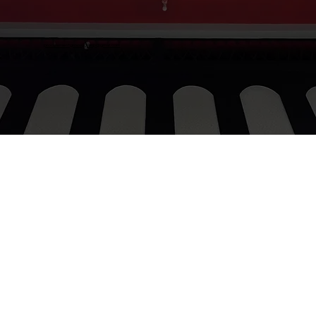
procurementgroovygroup@gmail.com