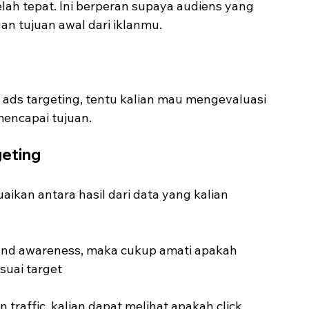
lah tepat. Ini berperan supaya audiens yang 
gan tujuan awal dari iklanmu.
ads targeting, tentu kalian mau mengevaluasi 
mencapai tujuan.
geting
aikan antara hasil dari data yang kalian 
rand awareness, maka cukup amati apakah 
suai target
 traffic, kalian dapat melihat apakah click 