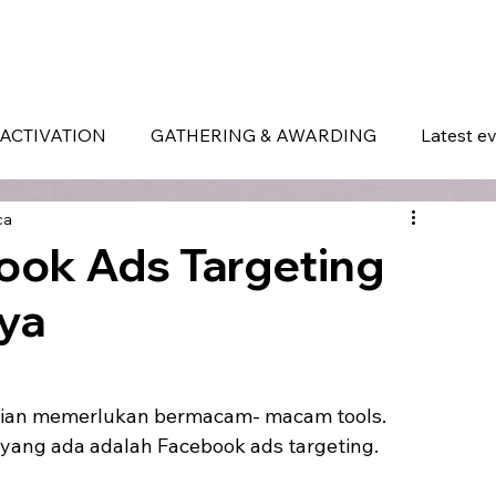
ERVICES
WHAT MAKES US DIFFERENT
PORTOFOLIO
LATEST EVENTS
ACTIVATION
GATHERING & AWARDING
Latest e
ca
ok Ads Targeting
nya
alian memerlukan bermacam- macam tools. 
 yang ada adalah Facebook ads targeting.