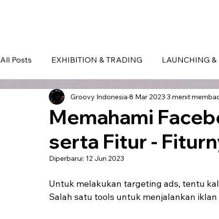
HOME
EVENT IN BALI
S
All Posts
EXHIBITION & TRADING
LAUNCHING & 
Groovy Indonesia
8 Mar 2023
3 menit memba
BLOG
Seminar & Conference
BALI
bali
Memahami Facebo
serta Fitur - Fitur
Diperbarui:
12 Jun 2023
Untuk melakukan targeting ads, tentu k
Salah satu tools untuk menjalankan iklan