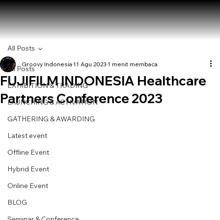
All Posts
Groovy Indonesia
11 Agu 2023
1 menit membaca
All Posts
FUJIFILM INDONESIA Healthcare
EXHIBITION & TRADING
Partners Conference 2023
LAUNCHING & ACTIVATION
GATHERING & AWARDING
Latest event
Offline Event
Hybrid Event
Online Event
BLOG
Seminar & Conference