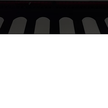
procurementgroovygroup@gmail.com