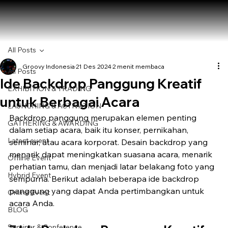
All Posts
Groovy Indonesia
21 Des 2024
2 menit membaca
All Posts
Ide Backdrop Panggung Kreatif
EXHIBITION & TRADING
untuk Berbagai Acara
LAUNCHING & ACTIVATION
Backdrop panggung merupakan elemen penting 
GATHERING & AWARDING
dalam setiap acara, baik itu konser, pernikahan, 
Latest event
seminar, atau acara korporat. Desain backdrop yang 
menarik dapat meningkatkan suasana acara, menarik 
Offline Event
perhatian tamu, dan menjadi latar belakang foto yang 
Hybrid Event
sempurna. Berikut adalah beberapa ide backdrop 
panggung yang dapat Anda pertimbangkan untuk 
Online Event
acara Anda.
BLOG
Seminar & Conference