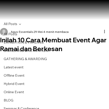
All Posts
Agus Essentials
29 Mei
4 menit membaca
All Posts
Inilah 10 Cara Membuat Event Agar
EXHIBITION & TRADING
Ramai dan Berkesan
LAUNCHING & ACTIVATION
GATHERING & AWARDING
Latest event
Offline Event
Hybrid Event
Online Event
BLOG
Seminar & Conference