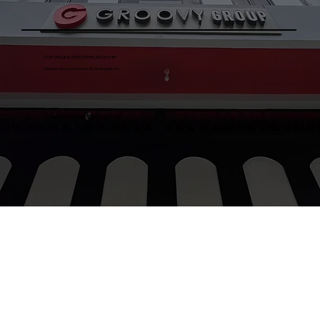
FOR VENUE & VENDOR RELATIONSHIP
please send your price & catalogue to:
procurementgroovygroup@gmail.com