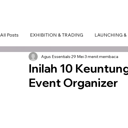
HOME
EVENT IN BALI
S
All Posts
EXHIBITION & TRADING
LAUNCHING & 
Agus Essentials
29 Mei
3 menit membaca
BLOG
Seminar & Conference
BALI
bali
Inilah 10 Keuntu
Event Organizer