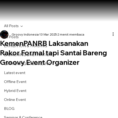
All Posts
Groovy Indonesia
13 Mar 2025
2 menit membaca
All Posts
KemenPANRB Laksanakan
EXHIBITION & TRADING
Rakor Formal tapi Santai Bareng
LAUNCHING & ACTIVATION
Groovy Event Organizer
GATHERING & AWARDING
Latest event
Offline Event
Hybrid Event
Online Event
BLOG
Seminar & Conference