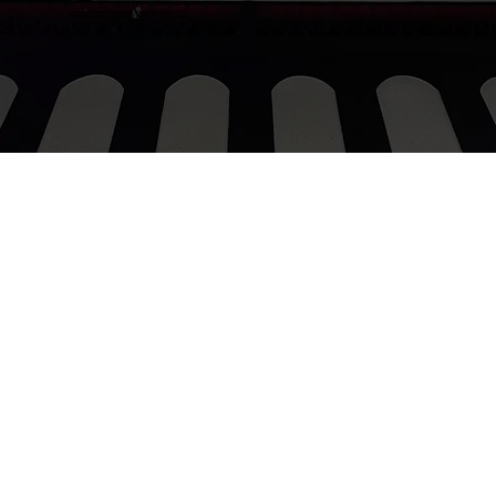
procurementgroovygroup@gmail.com