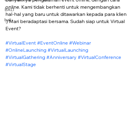
online. Kami tidak berhenti untuk mengembangkan 
BALI
hal-hal yang baru untuk ditawarkan kepada para klien 
bali
:) Mari beradaptasi bersama. Sudah siap untuk Virtual 
Event? 
#VirtualEvent
#EventOnline
#Webinar
#OnlineLaunching
#VirtualLaunching
#VirtualGathering
#Anniversary
#VirtualConference
#VirtualStage