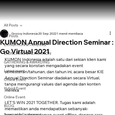
All Posts
Groovy Indonesia
20 Sep 2022
1 menit membaca
All Posts
KUMON Annual Direction Seminar :
EXHIBITION & TRADING
Go Virtual 2021
LAUNCHING & ACTIVATION
KUMON Indonesia adalah satu dari sekian klien kami 
GATHERING & AWARDING
yang secara konstan mengadakan event 
Latest event
semesteran/tahunan, dan tahun ini, acara besar KIE 
Annual Direction Seminar diadakan secara Virtual, 
Offline Event
tanpa mengurangi values dari agenda dan konten 
Hybrid Event
mereka
Online Event
LET'S WIN 2021 TOGETHER. Tugas kami adalah 
BLOG
memastikan anda mendapatkan sebanyak-
Seminar & Conference
banyaknya pengalaman event offline, dengan cara 