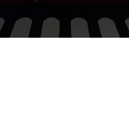
procurementgroovygroup@gmail.com