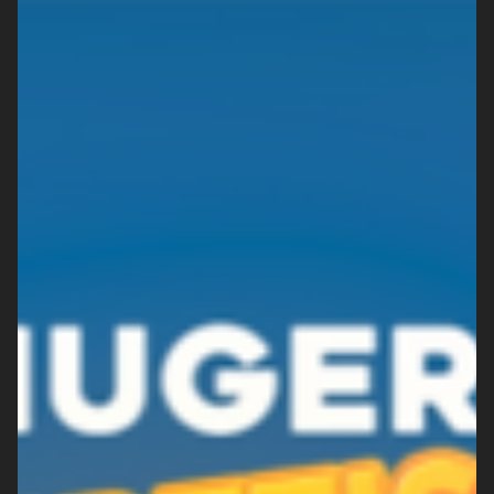
CHUBB Partnership Distribution Final
Sprint 2021
Garis finish sudah semakin dekat, tak terasa kita semua sudah
hampir di penghujung tahun. Banyak pencapaian yang sudah
diraih, saatnya...