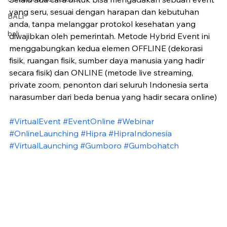
yang seru, sesuai dengan harapan dan kebutuhan 
BALI
anda, tanpa melanggar protokol kesehatan yang 
bali
diwajibkan oleh pemerintah. Metode Hybrid Event ini 
menggabungkan kedua elemen OFFLINE (dekorasi 
fisik, ruangan fisik, sumber daya manusia yang hadir 
secara fisik) dan ONLINE (metode live streaming, 
private zoom, penonton dari seluruh Indonesia serta 
narasumber dari beda benua yang hadir secara online)
#VirtualEvent
#EventOnline
#Webinar
#OnlineLaunching
#Hipra
#HipraIndonesia
#VirtualLaunching
#Gumboro
#Gumbohatch