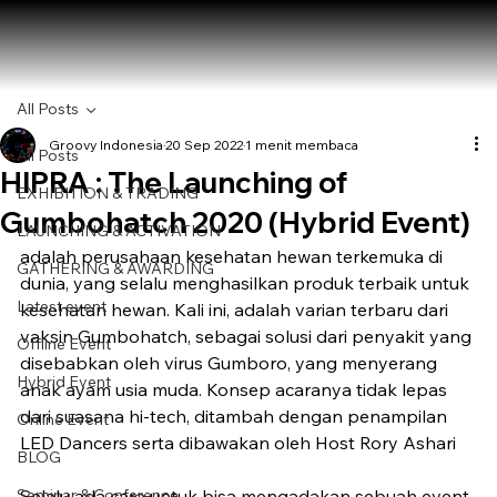
All Posts
Groovy Indonesia
20 Sep 2022
1 menit membaca
All Posts
HIPRA : The Launching of
EXHIBITION & TRADING
Gumbohatch 2020 (Hybrid Event)
LAUNCHING & ACTIVATION
adalah perusahaan kesehatan hewan terkemuka di 
GATHERING & AWARDING
dunia, yang selalu menghasilkan produk terbaik untuk 
Latest event
kesehatan hewan. Kali ini, adalah varian terbaru dari 
vaksin Gumbohatch, sebagai solusi dari penyakit yang 
Offline Event
disebabkan oleh virus Gumboro, yang menyerang 
Hybrid Event
anak ayam usia muda. Konsep acaranya tidak lepas 
dari suasana hi-tech, ditambah dengan penampilan 
Online Event
LED Dancers serta dibawakan oleh Host Rory Ashari
BLOG
Seminar & Conference
Selalu ada cara untuk bisa mengadakan sebuah event 