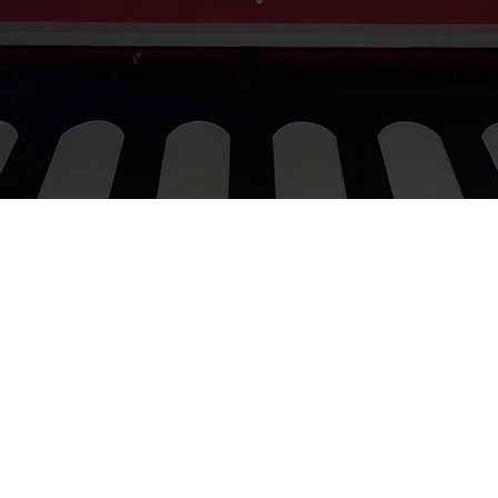
procurementgroovygroup@gmail.com