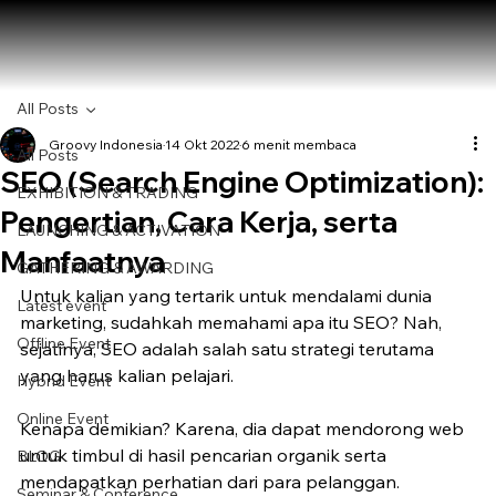
All Posts
Groovy Indonesia
14 Okt 2022
6 menit membaca
All Posts
SEO (Search Engine Optimization):
EXHIBITION & TRADING
Pengertian, Cara Kerja, serta
LAUNCHING & ACTIVATION
Manfaatnya
GATHERING & AWARDING
Untuk kalian yang tertarik untuk mendalami dunia 
Latest event
marketing, sudahkah memahami apa itu SEO? Nah, 
Offline Event
sejatinya, SEO adalah salah satu strategi terutama 
yang harus kalian pelajari.
Hybrid Event
Online Event
Kenapa demikian? Karena, dia dapat mendorong web 
untuk timbul di hasil pencarian organik serta 
BLOG
mendapatkan perhatian dari para pelanggan.
Seminar & Conference