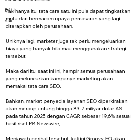
BALI
Tak hanya itu, tata cara satu ini pula dapat tingkatkan 
mutu dari bermacam upaya pemasaran yang lagi 
bali
diterapkan oleh perusahaan.
Uniknya lagi, marketer juga tak perlu mengeluarkan 
biaya yang banyak bila mau menggunakan strategi 
tersebut.
Maka dari itu, saat ini ini, hampir semua perusahaan 
yang meluncurkan kampanye marketing akan 
memakai tata cara SEO.
Bahkan, market penyedia layanan SEO diperkirakan 
akan meraup untung hingga 83, 7 miliyar dolar AS 
pada tahun 2025 dengan CAGR sebesar 19,6% sesuai 
hasil riset PR Newswire,
Menjawab perihal tersebut, kali ini Groovy EO akan 