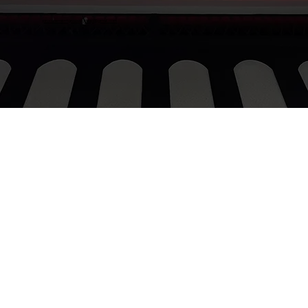
procurementgroovygroup@gmail.com