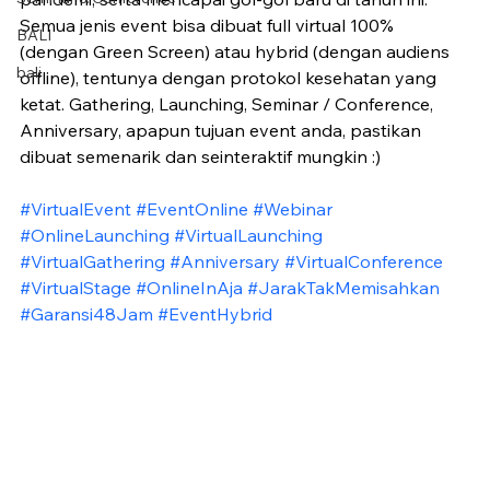
Semua jenis event bisa dibuat full virtual 100% 
BALI
(dengan Green Screen) atau hybrid (dengan audiens 
bali
offline), tentunya dengan protokol kesehatan yang 
ketat. Gathering, Launching, Seminar / Conference, 
Anniversary, apapun tujuan event anda, pastikan 
dibuat semenarik dan seinteraktif mungkin :)
#VirtualEvent
#EventOnline
#Webinar
#OnlineLaunching
#VirtualLaunching
#VirtualGathering
#Anniversary
#VirtualConference
#VirtualStage
#OnlineInAja
#JarakTakMemisahkan
#Garansi48Jam
#EventHybrid