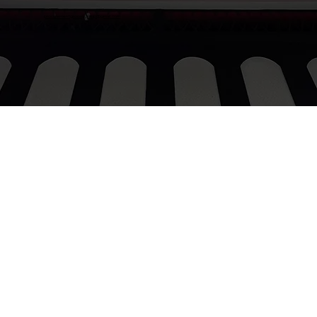
procurementgroovygroup@gmail.com