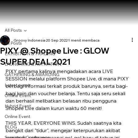
All Posts
Groovy Indonesia
20 Sep 2022
1 menit membaca
All Posts
PIXY @ Shopee Live : GLOW
EXHIBITION & TRADING
SUPER DEAL 2021
LAUNCHING & ACTIVATION
PIXY pertama kalinya mengadakan acara LIVE 
GATHERING & AWARDING
SESSION melalui platform Shopee Live, di mana PIXY 
Latest event
berbagi informasi terkait produk barunya, serta bagi-
bagi koin dan voucher belanja. Tentu saja seru sekali 
Offline Event
dan berhasil melibatkan belasan ribu pengguna 
Hybrid Event
Shopee Live dalam kurun waktu 60 menit!
Online Event
THIS YEAR, EVERYONE WINS. Sudah saatnya kita 
BLOG
bangkit dari "tidur", mengejar keterpurukan akibat 
Seminar & Conference
pandemi, serta mencapai gol-gol baru di tahun ini. 