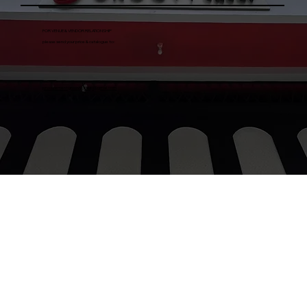
FOR VENUE & VENDOR RELATIONSHIP
please send your price & catalogue to:
procurementgroovygroup@gmail.com