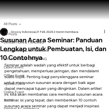
All Posts
Groovy Indonesia
21 Feb 2024
2 menit membaca
All Posts
Susunan Acara Seminar: Panduan
EXHIBITION & TRADING
Lengkap untuk Pembuatan, Isi, dan
LAUNCHING & ACTIVATION
10 Contohnya
GATHERING & AWARDING
Seminar adalah wadah yang efektif untuk berbagi 
Latest event
pengetahuan, memperluas jaringan, dan mendalami 
Offline Event
suatu topik. Penting bagi penyelenggara seminar 
untuk menyusun susunan acara dengan baik agar 
Hybrid Event
dapat mencapai tujuan yang diinginkan. Dalam artikel 
Online Event
ini, kita akan membahas cara membuat susunan acara 
seminar, isi yang tepat, dan memberikan 10 contoh 
BLOG
susunan acara seminar yang dapat menjadi inspirasi.
Seminar & Conference