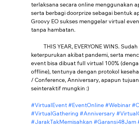
terlaksana secara online menggunakan apli
serta berbagi doorprize sebagai bentuk a
Groovy EO sukses menggelar virtual even
tanpa hambatan. 
	THIS YEAR, EVERYONE WINS. Sudah saatnya kita bangkit dari "tidur", mengejar 
keterpurukan akibat pandemi, serta mencap
event bisa dibuat full virtual 100% (den
offline), tentunya dengan protokol keseh
/ Conference, Anniversary, apapun tujuan
seinteraktif mungkin :)
#VirtualEvent
#EventOnline
#Webinar
#O
#VirtualGathering
#Anniversary
#Virtua
#JarakTakMemisahkan
#Garansi48Jam