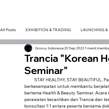
HOME
EVENT IN BALI
S
All Posts
EXHIBITION & TRADING
LAUNCHING & 
Groovy Indonesia
20 Sep 2022
1 menit memb
BLOG
Seminar & Conference
BALI
bali
Trancia "Korean H
Seminar"
	STAY HEALTHY, STAY BEAUTIFUL. Pada tanggal 23 September 2021 Groovy EO 
berkesempatan untuk membantu berjalann
bertema Health & Beauty Seminar. Acara 
perawatan kecantikan dari Trancia dan te
konsultasi 1:1 antara peserta bersama dok