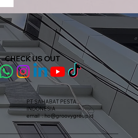
CHECK US OUT
e
PT SAHABAT PESTA
INDONESIA​
email :
ho@groovygroup.id