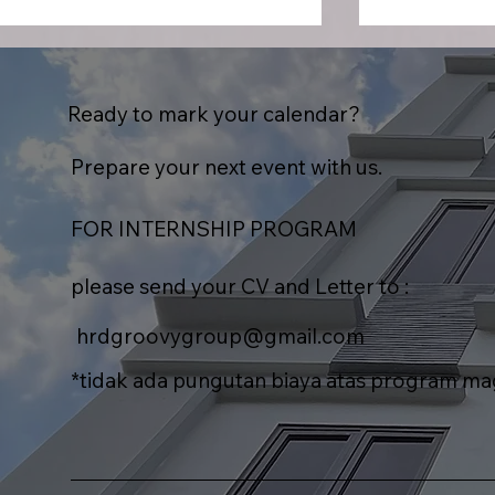
Ready to mark your calendar?
Prepare your next event with us.
FOR INTERNSHIP PROGRAM
Artefact AI Connect
Genki Mok
Indonesia Angkat Strategi
Ichimatsu :
please send your CV and Letter to :
AI, Cloud Computing, dan
Terbaru de
Transformasi Digital
Jepang
hrdgroovygroup@gmail.com
*tidak ada pungutan biaya atas program m