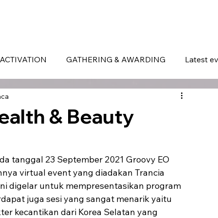
ERVICES
WHAT MAKES US DIFFERENT
PORTOFOLIO
LATEST EVENTS
ACTIVATION
GATHERING & AWARDING
Latest e
aca
ealth & Beauty
ya virtual event yang diadakan Trancia 
ini digelar untuk mempresentasikan program 
rdapat juga sesi yang sangat menarik yaitu 
ter kecantikan dari Korea Selatan yang 