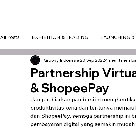
HOME
EVENT IN BALI
S
All Posts
EXHIBITION & TRADING
LAUNCHING & 
Groovy Indonesia
20 Sep 2022
1 menit memb
BLOG
Seminar & Conference
BALI
bali
Partnership Virtua
& ShopeePay
Jangan biarkan pandemi ini menghentikan
produktivitas kerja dan tentunya memaju
dan ShopeePay, semoga partnership ini b
pembayaran digital yang semakin mudah 