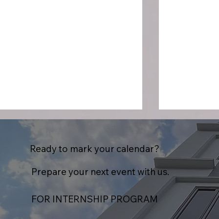
Ready to mark your calendar?
Prepare your next event with us.
FOR INTERNSHIP PROGRAM
Genki Moko Moko
ABB ELDS 
Ichimatsu : Hadirkan Varian
Sinergi Mel