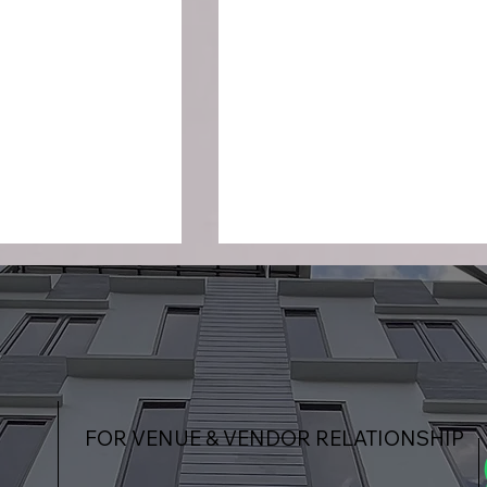
FOR VENUE & VENDOR RELATIONSHIP
: Memperkuat
ABB Goes to Sumba x
alui Konferensi
Happy Hearts Indonesia :