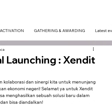
ERVICES
WHAT MAKES US DIFFERENT
PORTOFOLIO
LATEST EVENTS
ACTIVATION
GATHERING & AWARDING
Latest e
aca
l Launching : Xendit
 kolaborasi dan sinergi kita untuk menunjang 
kan ekonomi negeri! Selamat ya untuk Xendit 
isa menghasilkan sebuah solusi baru dalam 
dan bisa diandalkan!