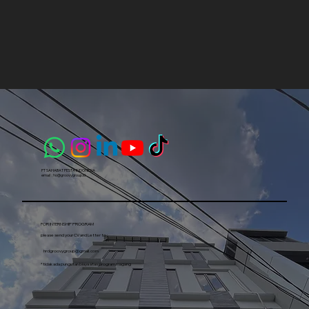
1
2
3
4
5
PT SAHABAT PESTA INDONESIA​
email :
ho@groovygroup.id
FOR INTERNSHIP PROGRAM
please send your CV and Letter to :
hrdgroovygroup@gmail.com
*tidak ada pungutan biaya atas program magang