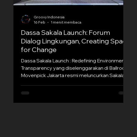
Groovy Indonesia
16 Feb
1 menit membaca
Dassa Sakala Launch: Forum
Dialog Lingkungan, Creating Space
for Change
Dassa Sakala Launch : Redefining Environmental
Transparency yang diselenggarakan di Ballroom
Movenpick Jakarta resmi meluncurkan Sakala
sebagai platform MRV (Monitoring, Reporting,
dan Verification) acara ini telah dihadiri dengan
berbagai tamu dari perwakilan pemerintah, mitra
strategis, akademisi, praktisi lingkungan, serta
media nasional. Peluncuran Sakala merupakan
sebuah pencapaian penting bagi Dassa dalam
mendorong tata kelola lingkungan yang lebih
transparen, akuntab