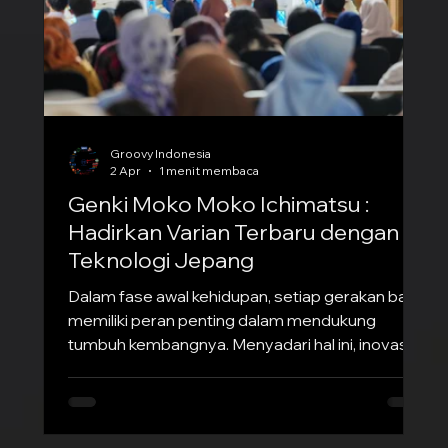
Groovy Indonesia
2 Apr
1 menit membaca
Genki Moko Moko Ichimatsu :
Hadirkan Varian Terbaru dengan
Teknologi Jepang
Dalam fase awal kehidupan, setiap gerakan bayi
memiliki peran penting dalam mendukung
tumbuh kembangnya. Menyadari hal ini, inovasi
produk perawatan bayi terus berkembang untuk
memastikan si kecil tetap nyaman sekaligus
bebas bereksplorasi. Salah satu terobosan
terbaru datang dari teknologi Jepang melalui