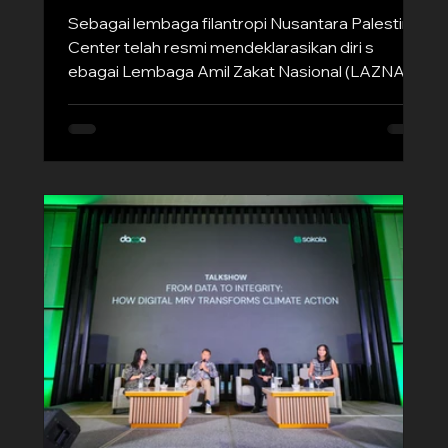
Tersalur Tepat Sasaran
Sebagai lembaga filantropi Nusantara Palestina
Center telah resmi mendeklarasikan diri s
ebagai Lembaga Amil Zakat Nasional (LAZNAS)
yang diselenggarakan di Grand Mercure,
Jakarta Pusat Selasa, 6 Januari 2026. Acara
Launching ini menjadi ajang konsolidasi
kemanusiaan yang strategis. Acara ini bukan
hanya sekedar peresmian administratif, tetapi
acara ini menjadi sebuah deklarasi bahwa NPC
siap untuk mengelola dana umat dengan sistem
yang lebih profesional, transparan dan akunt