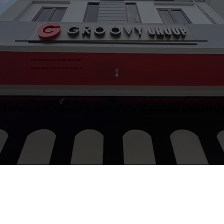
FOR VENUE & VENDOR RELATIONSHIP
please send your price & catalogue to:
procurementgroovygroup@gmail.com