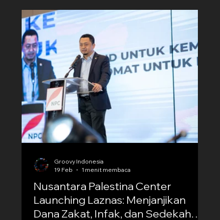
varian popok Genki Moko Moko Ichimatsu.
Produk ini dirancang dengan fokus utama pada
kenyamanan dan fleksibilitas gerak bayi. Dengan
struktur yang ringan dan pas di tubuh, p
Groovy Indonesia
19 Feb
1 menit membaca
Nusantara Palestina Center
Launching Laznas: Menjanjikan
Dana Zakat, Infak, dan Sedekah