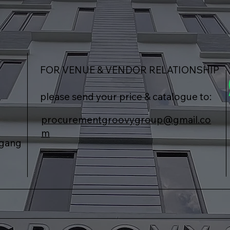
FOR VENUE & VENDOR RELATIONSHIP
please send your price & catalogue to:
procurementgroovygroup@gmail.co
m
agang