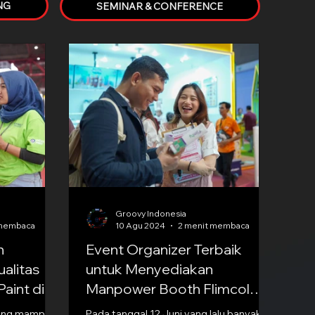
NG
SEMINAR & CONFERENCE
Groovy Indonesia
 membaca
10 Agu 2024
2 menit membaca
n
Event Organizer Terbaik
alitas
untuk Menyediakan
Paint di
Manpower Booth Flimcol
Yang Berkualitas
yang mampu
Pada tanggal 12 Juni yang lalu banyak