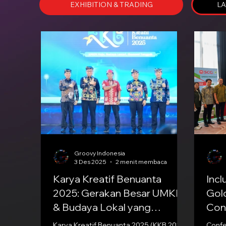
EXHIBITION & TRADING
LA
Groovy Indonesia
3 Des 2025
2 menit membaca
Karya Kreatif Benuanta
Incl
2025: Gerakan Besar UMKM
Gol
& Budaya Lokal yang
Con
Menghidupkan Kalimantan
Karya Kreatif Benuanta 2025 (KKB 2025)
Conferenc