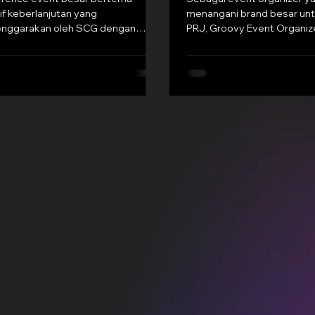
tif keberlanjutan yang
menangani brand besar unt
enggarakan oleh SCG dengan
PRJ, Groovy Event Organi
gan penuh dari Groovy event
menunjukkan keahliannya d
zer...