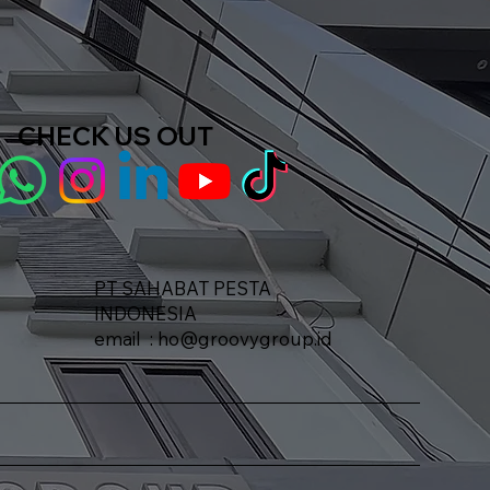
CHECK US OUT
PT SAHABAT PESTA
INDONESIA​
email :
ho@groovygroup.id