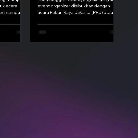
uk acara
event organizer disibukkan dengan
zer mampu
acara Pekan Raya Jakarta (PRJ) atau
engan...
yang sekarang dikenal dengan...