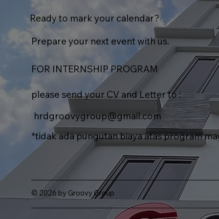
Ready to mark your calendar?
Prepare your next event with us.
FOR INTERNSHIP PROGRAM
please send your CV and Letter to :
hrdgroovygroup@gmail.com
*tidak ada pungutan biaya atas program m
© 2026 by Groovy Group