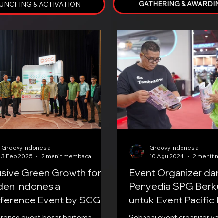
GATHERING & AWARDI
UNCHING & ACTIVATION
Groovy Indonesia
Groovy Indonesia
3 Feb 2025
2 menit membaca
10 Agu 2024
2 menit
usive Green Growth for
Event Organizer da
den Indonesia
Penyedia SPG Berku
ference Event by SCG
untuk Event Pacific 
PRJ
e event besar bertema
Sebagai event organizer 