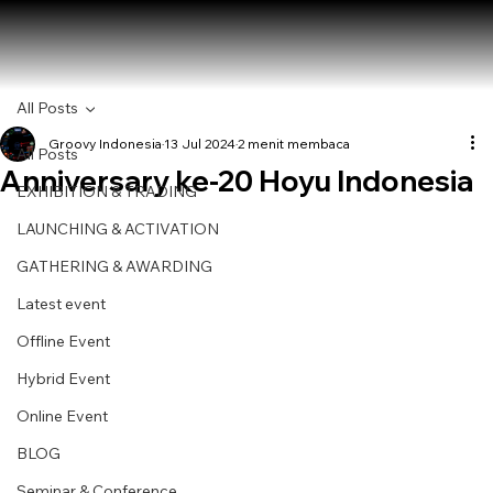
All Posts
Groovy Indonesia
13 Jul 2024
2 menit membaca
All Posts
Anniversary ke-20 Hoyu Indonesia
EXHIBITION & TRADING
LAUNCHING & ACTIVATION
GATHERING & AWARDING
Latest event
Offline Event
Hybrid Event
Online Event
BLOG
Seminar & Conference