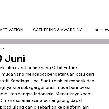
ERVICES
WHAT MAKES US DIFFERENT
PORTOFOLIO
LATEST EVENTS
ACTIVATION
GATHERING & AWARDING
Latest e
aca
0 Juni
 muda yang mendapat pengetahuan baru dari 
atif, Sandiaga Uno. Suatu diskusi menarik dan 
ngnya kita sebagai generasi muda berinovasi 
dibilitas bangsa Indonesia. Menariknya zoom 
 Dimana selama acara berlangsung dapat 
load ulang dan disebarkan ke platform lain 