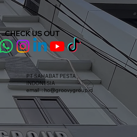
CHECK US OUT
e
PT SAHABAT PESTA
INDONESIA​
email :
ho@groovygroup.id