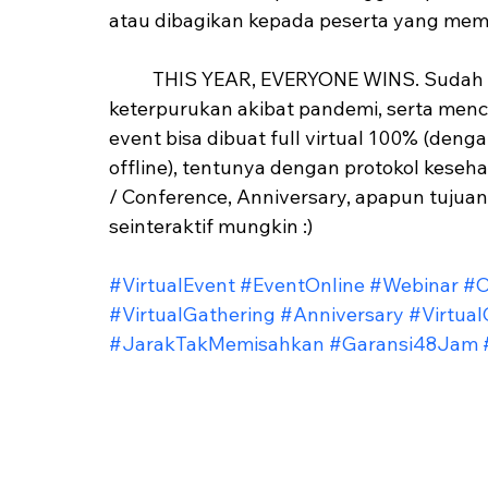
atau dibagikan kepada peserta yang me
	THIS YEAR, EVERYONE WINS. Sudah saatnya kita bangkit dari "tidur", mengejar 
keterpurukan akibat pandemi, serta mencap
event bisa dibuat full virtual 100% (den
offline), tentunya dengan protokol keseh
/ Conference, Anniversary, apapun tujuan
seinteraktif mungkin :)
#VirtualEvent
#EventOnline
#Webinar
#O
#VirtualGathering
#Anniversary
#Virtua
#JarakTakMemisahkan
#Garansi48Jam