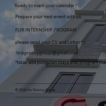
Ready to mark your calendar?
Prepare your next event with us.
FOR INTERNSHIP PROGRAM
Artefact AI Connect
Genki Mok
Indonesia Angkat Strategi
Ichimatsu :
please send your CV and Letter to :
AI, Cloud Computing, dan
Terbaru de
Transformasi Digital
Jepang
hrdgroovygroup@gmail.com
*tidak ada pungutan biaya atas program m
© 2026 by Groovy Group