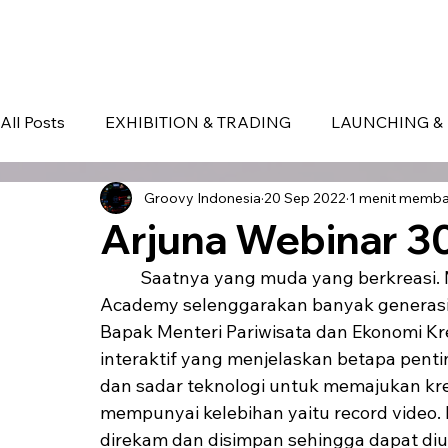
HOME
EVENT IN BALI
S
All Posts
EXHIBITION & TRADING
LAUNCHING & 
Groovy Indonesia
20 Sep 2022
1 menit memb
BLOG
Seminar & Conference
BALI
bali
Arjuna Webinar 3
	Saatnya yang muda yang berkreasi. Melalui event online yang Orbit Future 
Academy selenggarakan banyak generasi
Bapak Menteri Pariwisata dan Ekonomi Kre
interaktif yang menjelaskan betapa penti
dan sadar teknologi untuk memajukan kre
mempunyai kelebihan yaitu record video.
direkam dan disimpan sehingga dapat diup