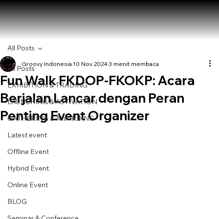
All Posts
Groovy Indonesia
10 Nov 2024
3 menit membaca
All Posts
Fun Walk FKDOP-FKOKP: Acara
EXHIBITION & TRADING
Berjalan Lancar dengan Peran
LAUNCHING & ACTIVATION
Penting Event Organizer
GATHERING & AWARDING
Latest event
Offline Event
Hybrid Event
Online Event
BLOG
Seminar & Conference