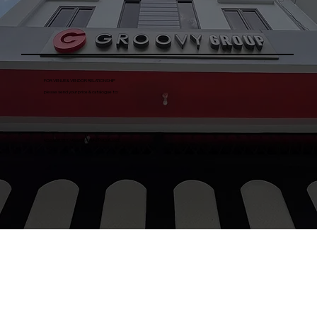
FOR VENUE & VENDOR RELATIONSHIP
please send your price & catalogue to:
procurementgroovygroup@gmail.com