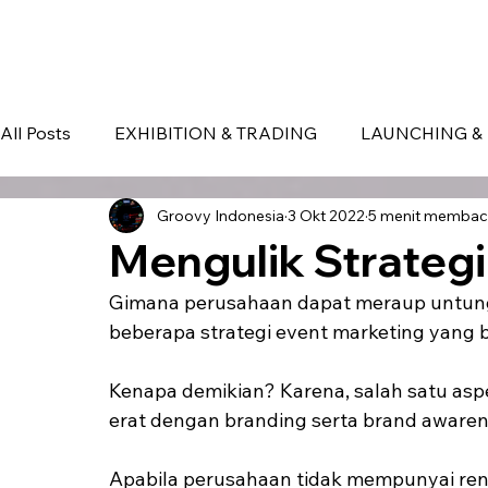
HOME
EVENT IN BALI
S
All Posts
EXHIBITION & TRADING
LAUNCHING & 
Groovy Indonesia
3 Okt 2022
5 menit memba
BLOG
Seminar & Conference
BALI
bali
Mengulik Strategi
Gimana perusahaan dapat meraup untung
beberapa strategi event marketing yang b
Kenapa demikian? Karena, salah satu asp
erat dengan branding serta brand awaren
Apabila perusahaan tidak mempunyai renca