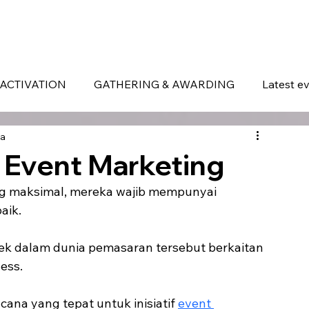
ERVICES
WHAT MAKES US DIFFERENT
PORTOFOLIO
LATEST EVENTS
ACTIVATION
GATHERING & AWARDING
Latest e
ca
 Event Marketing
 maksimal, mereka wajib mempunyai 
aik.
ek dalam dunia pemasaran tersebut berkaitan 
ess.
na yang tepat untuk inisiatif 
event 