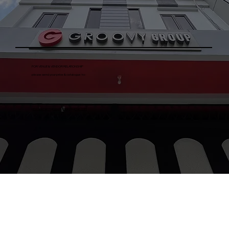
FOR VENUE & VENDOR RELATIONSHIP
please send your price & catalogue to:
procurementgroovygroup@gmail.com