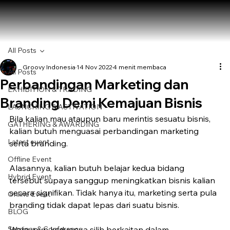
All Posts
Groovy Indonesia
14 Nov 2022
4 menit membaca
All Posts
Perbandingan Marketing dan
EXHIBITION & TRADING
Branding Demi Kemajuan Bisnis
LAUNCHING & ACTIVATION
Bila kalian mau ataupun baru merintis sesuatu bisnis, 
GATHERING & AWARDING
kalian butuh menguasai perbandingan marketing 
Latest event
serta branding.
Offline Event
Alasannya, kalian butuh belajar kedua bidang 
Hybrid Event
tersebut supaya sanggup meningkatkan bisnis kalian 
secara signifikan. Tidak hanya itu, marketing serta pula 
Online Event
branding tidak dapat lepas dari suatu bisnis.
BLOG
Seminar & Conference
Walaupun keduanya silih berkaitan dalam 