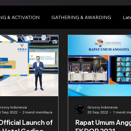
NG & ACTIVATION
GATHERING & AWARDING
Lat
nce
BALI
bali
roovy Indonesia
Groovy Indonesia
0 Sep 2022
2 menit membaca
20 Sep 2022
1 menit 
fficial Launch of
Rapat Umum Angg