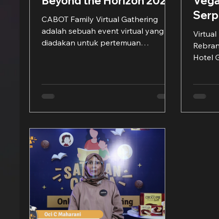
Beyond the Horizon 2021
Vega
Ser
CABOT Family Virtual Gathering
adalah sebuah event virtual yang
Virtual
diadakan untuk pertemuan
Rebran
silahturahmi sesama rekan kerja
Hotel 
beserta keluarga...
Parado
mengu