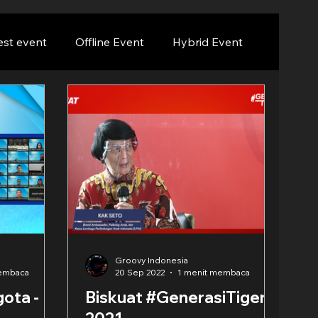
est event
Offline Event
Hybrid Event
Groovy Indonesia
membaca
20 Sep 2022
1 menit membaca
ota -
Biskuat #GenerasiTiger