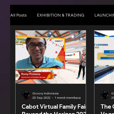
All Posts
EXHIBITION & TRADING
LAUNCHI
Online Event
BLOG
Seminar & Confere
Groovy Indonesia
G
20 Sep 2022
1 menit membaca
2
Cabot Virtual Family Fair -
The O