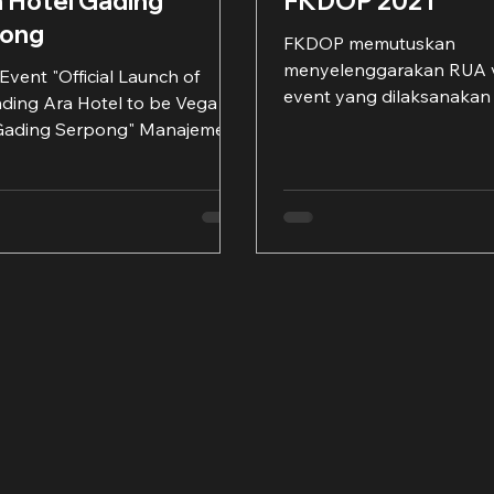
 Hotel Gading
FKDOP 2021
pong
FKDOP memutuskan
menyelenggarakan RUA v
 Event "Official Launch of
event yang dilaksanakan
ding Ara Hotel to be Vega
Selasa, tanggal 28 Septe
Gading Serpong" Manajemen
Online event ini...
r Hotels & Resorts,
mumkan...