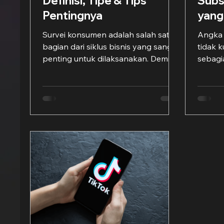
Definisi, Tipe & Tips
Subs
Pentingnya
yang
Survei konsumen adalah salah satu
Angka 
bagian dari siklus bisnis yang sangat
tidak 
penting untuk dilaksanakan. Demi
sebagi
tingkatkan kesetiaan pelanggan...
newslet