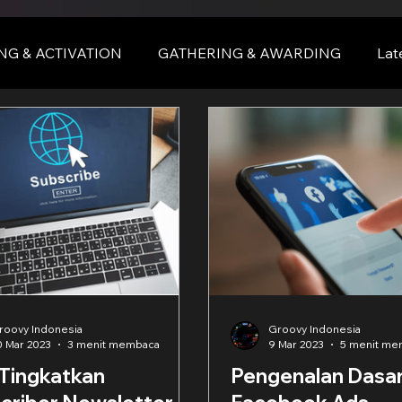
NG & ACTIVATION
GATHERING & AWARDING
Lat
nce
BALI
bali
roovy Indonesia
Groovy Indonesia
0 Mar 2023
3 menit membaca
9 Mar 2023
5 menit me
 Tingkatkan
Pengenalan Dasa