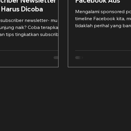
criber Newsletter
Facebook Ads
 Harus Dicoba
Mengalami sponsored po
timeline Facebook kita, 
subscriber newsletter- mu
tidaklah perihal yang bar
kunjung naik? Coba terapkan
aneh lagi. Artikel iklan ya
an tips tingkatkan subscriber
mempunyai...
ter yang akan dibahas di...