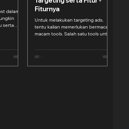
Targeting serta Fitur -
Fiturnya
st dalam
mungkin
Untuk melakukan targeting ads,
u serta
tentu kalian memerlukan bermacam-
ng
macam tools. Salah satu tools untuk
menjalankan iklan yang ada adalah...