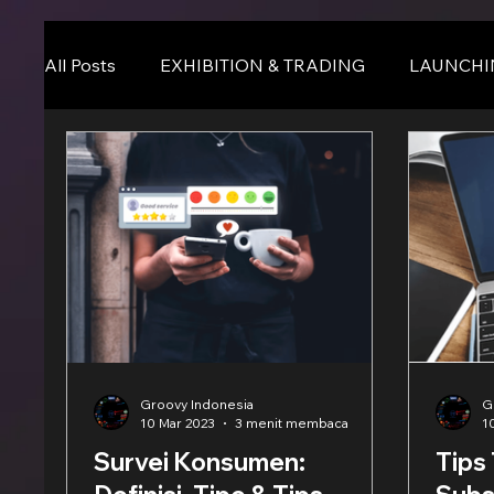
All Posts
EXHIBITION & TRADING
LAUNCHI
Online Event
BLOG
Seminar & Confere
Groovy Indonesia
G
10 Mar 2023
3 menit membaca
1
Survei Konsumen:
Tips