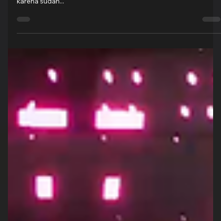
Groovy Indonesia
20 Sep 2022
1 menit membaca
Bank Indonesia Banten Webinar
"Sudah kesekian kalinya GroovyEO melakukan event dengan
Bank Indonesia. Tentunya Terima Kasih tidak lupa kami ucapkan
karena sudah...