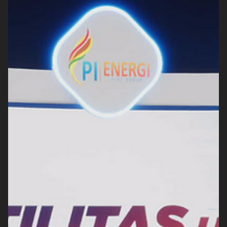
Groovy Indonesia
20 Sep 2022
1 menit membaca
Kementerian Perhubungan RI: Teman
Bus Webinar
"Disituasi yang tidak memungkinkan untuk menggelar event
hybrid sekarang ini, virtual event yang digelar oleh Kementerian
Perhubungan...