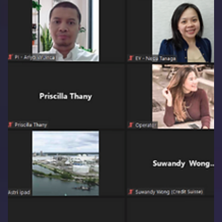
Groovy Indonesia
20 Sep 2022
1 menit membaca
Sidang Promisi Program Doktor Pupuk
Kaltim
Perkembangan virtual event di Indonesia tentunya patut di
acungi jempol. Sudah 2 tahun beberapa Event Organizer beralih
mengembangkan...