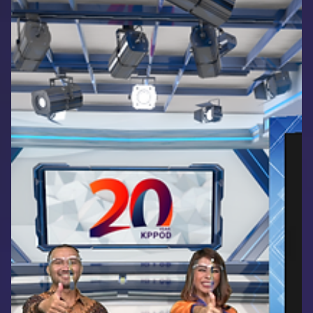
Groovy Indonesia
20 Sep 2022
1 menit membaca
Pupuk Kaltim 12 Agustus (Virtual
Event)
Online event Pupuk Kaltim dilangsungkan bertujuan untuk
memperkenalkan perusahaan kepada calon mitra bisnis