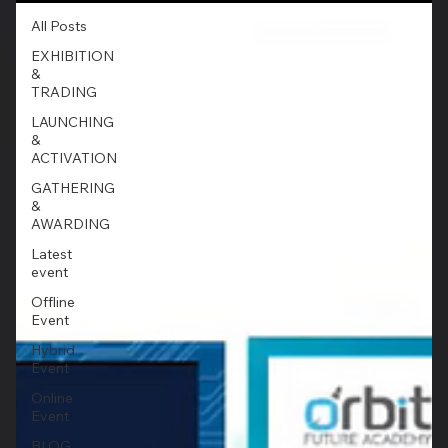
All Posts
EXHIBITION
&
TRADING
LAUNCHING
&
ACTIVATION
GATHERING
&
AWARDING
Latest
event
Offline
Event
Hybrid
Event
Online
Event
BLOG