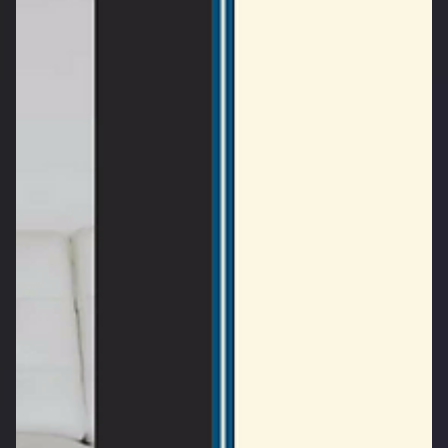
Pupuk Indonesia Energi Webinar 2021
Adanya inovasi virtual event di Indonesia cukup membantu
banyak pihak mulai dari klien, event organizer, vendor sound
system, pekerja...