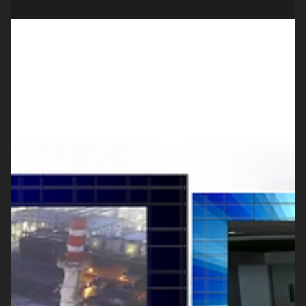
Groovy Indonesia
20 Sep 2022
1 menit membaca
Pupuk Indonesia Energi Virtual Event
18 Agustus HUT ke7
Perayaan ulang tahun Pupuk Indonesia yang ke-7 dirayakan
menjadi 2 sesi yang cukup menarik. Sesi pertama virtual event
yang dihadiri oleh...