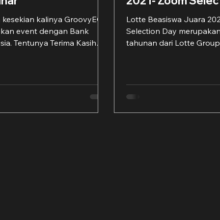
nar
2021- Zoom Selec
 kesekian kalinya GroovyEO
Lotte Beasiswa Juara 20
kan event dengan Bank
Selection Day merupaka
sia. Tentunya Terima Kasih
tahunan dari Lotte Group
lupa kami ucapkan karena
yang sudah ke-tiga kalinya
.