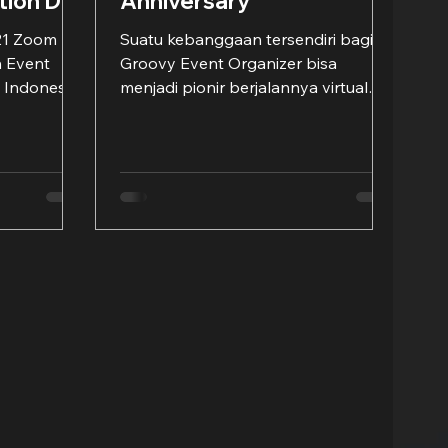
tion Day
Anniversary
21 Zoom
Suatu kebanggaan tersendiri bagi
n Event
Groovy Event Organizer bisa
 Indonesia
menjadi pionir berjalannya virtual
...
event di Indonesia. Sikap pantang...