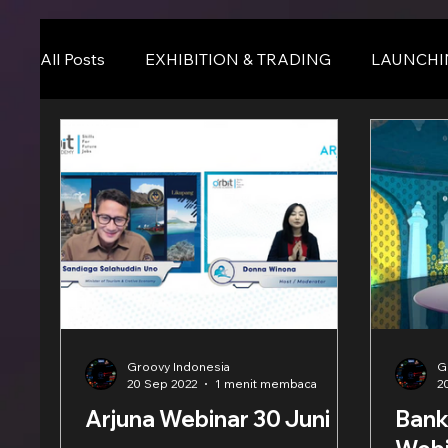
All Posts
EXHIBITION & TRADING
LAUNCHI
Online Event
BLOG
Seminar & Confere
Groovy Indonesia
G
20 Sep 2022
1 menit membaca
2
Arjuna Webinar 30 Juni
Bank