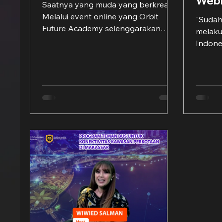
Webi
Saatnya yang muda yang berkreasi.
Melalui event online yang Orbit
"Sudah
Future Academy selenggarakan
melaku
banyak generasi muda yang
Indone
mendapat...
tidak 
sudah..