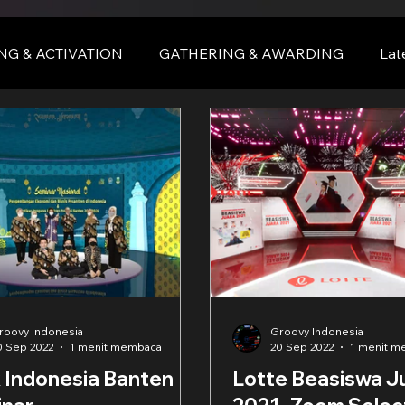
NG & ACTIVATION
GATHERING & AWARDING
Lat
nce
BALI
bali
roovy Indonesia
Groovy Indonesia
0 Sep 2022
1 menit membaca
20 Sep 2022
1 menit 
 Indonesia Banten
Lotte Beasiswa J